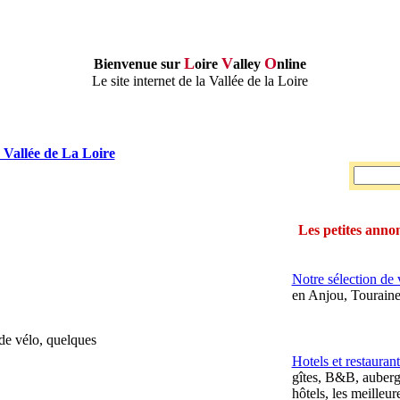
L
V
O
Bienvenue sur
oire
alley
nline
Le site internet de la Vallée de la Loire
 Vallée de La Loire
Les petites annon
Notre sélection de v
en Anjou, Touraine
de vélo, quelques
Hotels et restaurant
gîtes, B&B, auberg
hôtels, les meilleur