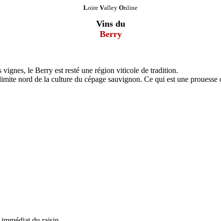
L
oire
V
alley
O
nline
Vins du
Berry
gnes, le Berry est resté une région viticole de tradition.
limite nord de la culture du cépage sauvignon. Ce qui est une prouesse 
 immédiat du raisin.