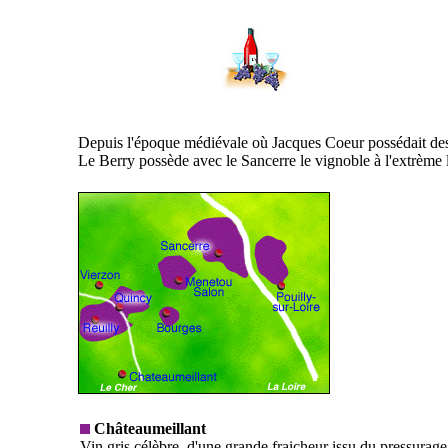
Depuis l'époque médiévale où Jacques Coeur possédait des vi
Le Berry possède avec le Sancerre le vignoble à l'extrème 
Châteaumeillant
Vin gris célèbre, d'une grande fraicheur issu du pressurage