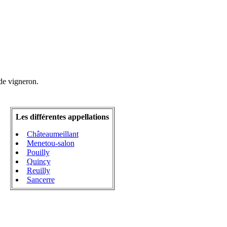
de vigneron.
Les différentes appellations
Châteaumeillant
Menetou-salon
Pouilly
Quincy
Reuilly
Sancerre