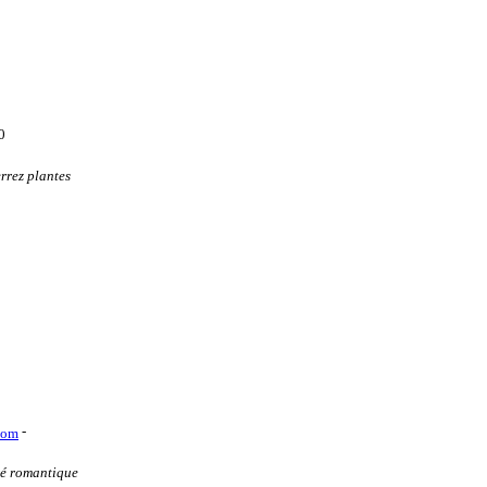
0
rrez plantes
-
com
ré romantique