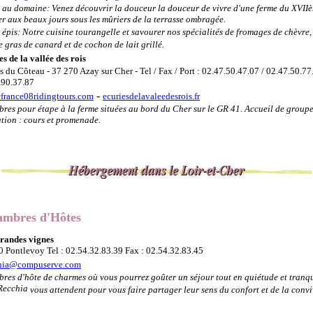
 au domaine: Venez découvrir la douceur la douceur de vivre d'une ferme du XVIIè
r aux beaux jours sous les mûriers de la terrasse ombragée.
 épis: Notre cuisine tourangelle et savourer nos spécialités de fromages de chèvre,
e gras de canard et de cochon de lait grillé.
s de la vallée des rois
 du Côteau - 37 270 Azay sur Cher - Tel / Fax / Port : 02.47.50.47.07 / 02.47.50.77
.90.37.87
-
france08ridingtours.com
ecuriesdelavaleedesrois.fr
es pour étape à la ferme situées au bord du Cher sur le GR 41. Accueil de groupes
ation : cours et promenade.
mbres d'Hôtes
randes vignes
0 Pontlevoy Tel : 02.54.32.83.39 Fax : 02.54.32.83.45
hia@compuserve.com
res d'hôte de charmes où vous pourrez goûter un séjour tout en quiétude et tranqui
Recchia
vous attendent pour vous faire partager leur sens du confort et de la conviv