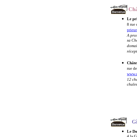
Châ
Le pr
8 rue 
prieu
A pro
sa Ch
domain
récep
Châte
rue de
www.c
12 cha
chale
Gî
Le Do
4 la G