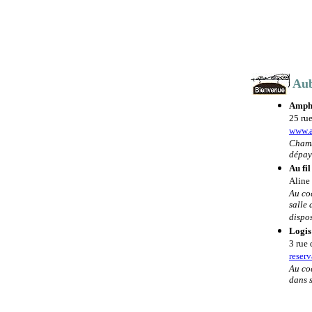
Aub
Amph
25 ru
www.a
Chambr
dépay
Au fil
Aline 
Au co
salle
dispos
Logis
3 rue 
reser
Au co
dans s