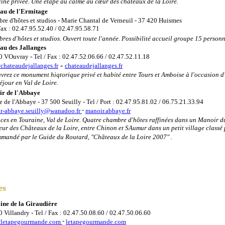
cine privée. Une étape au calme au cœur des châteaux de la Loire.
au de l'Ermitage
re d'hôtes et studios - Marie Chantal de Verneuil - 37 420 Huismes
Fax : 02.47.95.52.40 / 02.47.95.58.71
es d'hôtes et studios. Ouvert toute l'année. Possibilité accueil groupe 15 personn
au des Jallanges
0 VOuvray - Tel / Fax : 02.47.52.06.66 / 02.47.52.11.18
-
chateaudejallanges.fr
chateaudejallanges.fr
vrez ce monument hiqtorique privé et habité entre Tours et Amboise à l'occasion d'
éjour en Val de Loire.
r de l'Abbaye
e de l'Abbaye - 37 500 Seuilly - Tel / Port : 02.47.95.81.02 / 06.75.21.33.94
-
r-abbaye.seuilly@wanadoo.fr
manoir.abbaye.fr
ces en Touraine, Val de Loire. Quatre chambre d'hôtes raffinées dans un Manoir du
eur des Châteaux de la Loire, entre Chinon et SAumur dans un petit village classé 
mandé par le Guide du Routard, "Châteaux de la Loire 2007" .
es
ne de la Giraudière
 Villandry - Tel / Fax : 02.47.50.08.60 / 02.47.50.06.60
-
letapegourmande.com
letapegourmande.com