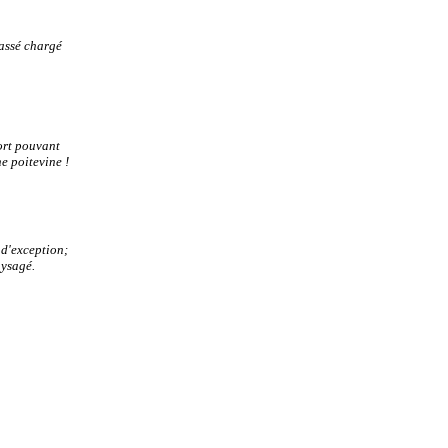
passé chargé
ort pouvant
e poitevine !
 d'exception;
aysagé.