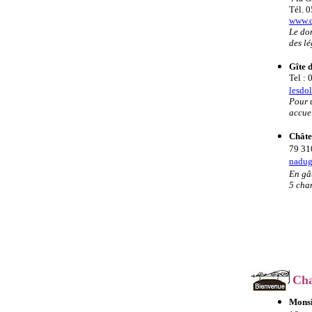
Tél. 
www.d
Le do
des lé
Gîte 
Tel : 
lesdo
Pour 
accue
Châte
79 31
nadu
En gâ
5 cham
Cha
Monsi