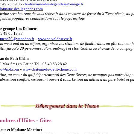
05.49.76.69.85 -
le-domaine-des-legendes@orange.fr
omaine-des-legendes.com
maine sera heureux de vous recevoir dans ce corps de ferme du XIXème siècle, au 
gendes populaires connues dans tout le pays mellois.
de groupe Les Dolmens
05.49.05.19.87
-
lmens79@wanadoo.fr
www.cc-valdesevre.fr
un week end ou un séjour, organisez vos réunions de famille dans un gîte tout conf
illir jusqu'à 29 personnes ! Parc ombragé et clos. Goûtez au charme de la campagn
au du Petit Chêne
0 Mazières en Gatine Tel : 05.49.63.28.42
-
go@aol.com
www.chateau-du-petit-chene.com
tine, au coeur du golf départemental des Deux-Sèvres, ne manquez pas notre étape
bres tout confort, restaurant ouvert à tous. Le tout au milieu d'un parc boisé et p
mbres d'Hôtes - Gîtes
eur et Madame Martinet