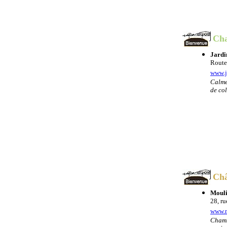
Cha
Jardi
Route 
www.j
Calme
de col
Châ
Mouli
28, ru
www.m
Chamb