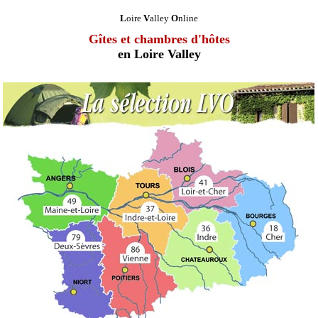
L
oire
V
alley
O
nline
Gîtes et chambres d'hôtes
en Loire Valley