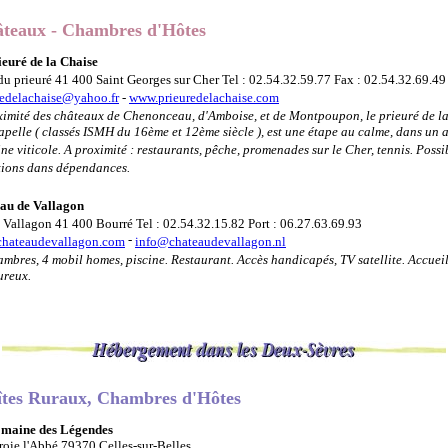
teaux - Chambres d'Hôtes
ieuré de la Chaise
du prieuré 41 400 Saint Georges sur Cher Tel : 02.54.32.59.77 Fax : 02.54.32.69.49
redelachaise@yahoo.fr
-
www.prieuredelachaise.com
ximité des châteaux de Chenonceau, d'Amboise, et de Montpoupon, le prieuré de l
apelle ( classés ISMH du 16ème et 12ème siècle ), est une étape au calme, dans un 
e viticole. A proximité : restaurants, pêche, promenades sur le Cher, tennis. Possib
tions dans dépendances.
au de Vallagon
 Vallagon 41 400 Bourré Tel : 02.54.32.15.82 Port : 06.27.63.69.93
-
hateaudevallagon.com
info@chateaudevallagon.nl
mbres, 4 mobil homes, piscine. Restaurant. Accès handicapés, TV satellite. Accueil
ureux.
tes Rura
ux, Chambres d'Hôtes
maine des Légendes
roie l'Abbé 79370 Celles-sur-Belles