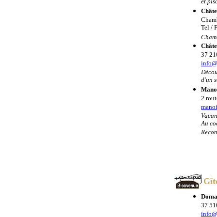
et pis
Châte
Chamb
Tel / 
Chambr
Châte
37 21
info@
Décou
d'un s
Manoi
2 rout
manoi
Vacan
Au co
Recom
Gît
Domai
37 510
info@