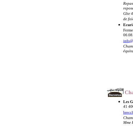
Repas
repose
Gîte 4
de foi
Ecurie
Fermes
06.08
info@
Chambr
équit
Cha
Les G
41 40
brecc
Chamb
Mme 