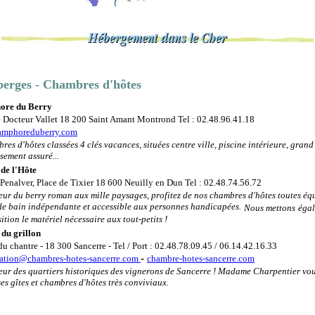
erges - Chambres d'hôtes
ore du Berry
e Docteur Vallet 18 200 Saint Amant Montrond Tel : 02.48.96.41.18
mphoreduberry.com
es d'hôtes classées 4 clés vacances, situées centre ville, piscine intérieure, grand
sement assuré...
 de l'Hôte
Penalver, Place de Tixier 18 600 Neuilly en Dun Tel : 02.48.74.56.72
eur du berry roman aux mille paysages, profitez de nos chambres d'hôtes toutes éq
 de bain indépendante et accessible aux personnes handicapées.
Nous mettons
égal
ition le matériel nécessaire aux tout-petits !
 du grillon
du chantre - 18 300 Sancerre - Tel / Port : 02.48.78.09.45 / 06.14.42.16.33
-
vation@chambres-hotes-sancerre.com
chambre-hotes-sancerre.com
eur des quartiers historiques des vignerons de Sancerre ! Madame Charpentier vou
es gîtes et chambres d'hôtes très conviviaux.