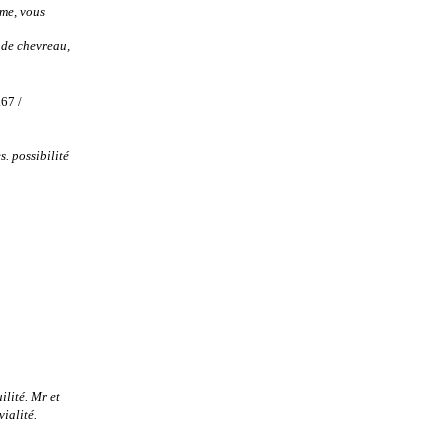
me, vous
 de chevreau,
.67 /
. possibilité
lité. Mr et
ialité.