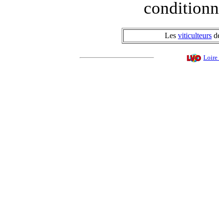
conditionne
Les
viticulteurs
de
Loire